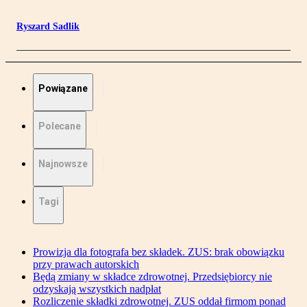
Ryszard Sadlik
Powiązane
Polecane
Najnowsze
Tagi
Prowizja dla fotografa bez składek. ZUS: brak obowiązku
przy prawach autorskich
Będą zmiany w składce zdrowotnej. Przedsiębiorcy nie
odzyskają wszystkich nadpłat
Rozliczenie składki zdrowotnej. ZUS oddał firmom ponad