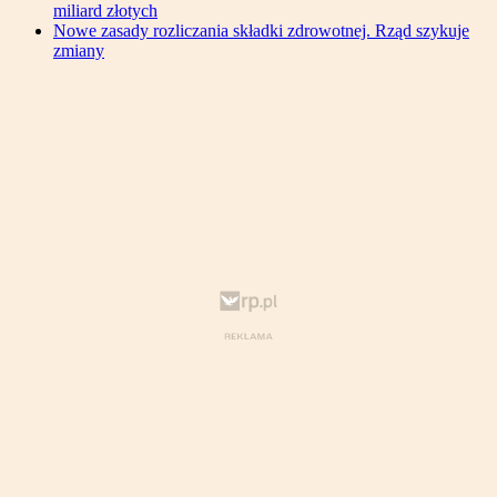
miliard złotych
Nowe zasady rozliczania składki zdrowotnej. Rząd szykuje
zmiany