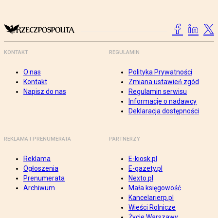
KONTAKT
REGULAMIN
O nas
Polityka Prywatności
Kontakt
Zmiana ustawień zgód
Napisz do nas
Regulamin serwisu
Informacje o nadawcy
Deklaracja dostępności
REKLAMA I PRENUMERATA
PARTNERZY
Reklama
E-kiosk.pl
Ogłoszenia
E-gazety.pl
Prenumerata
Nexto.pl
Archiwum
Mała księgowość
Kancelarierp.pl
Wieści Rolnicze
Życie Warszawy