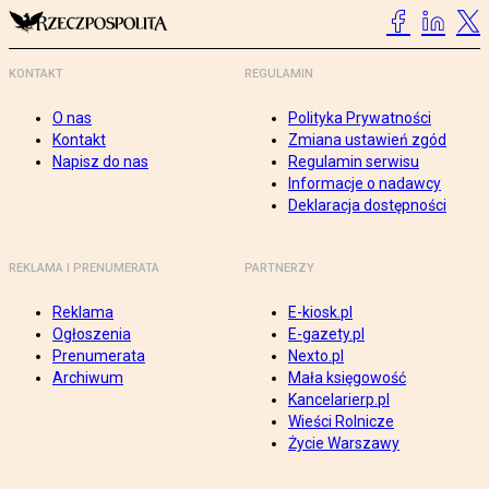
KONTAKT
REGULAMIN
O nas
Polityka Prywatności
Kontakt
Zmiana ustawień zgód
Napisz do nas
Regulamin serwisu
Informacje o nadawcy
Deklaracja dostępności
REKLAMA I PRENUMERATA
PARTNERZY
Reklama
E-kiosk.pl
Ogłoszenia
E-gazety.pl
Prenumerata
Nexto.pl
Archiwum
Mała księgowość
Kancelarierp.pl
Wieści Rolnicze
Życie Warszawy