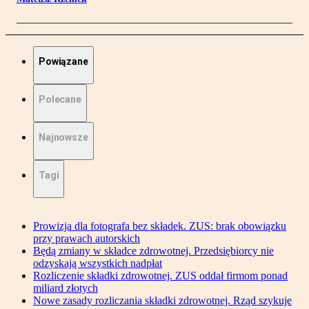
Powiązane
Polecane
Najnowsze
Tagi
Prowizja dla fotografa bez składek. ZUS: brak obowiązku
przy prawach autorskich
Będą zmiany w składce zdrowotnej. Przedsiębiorcy nie
odzyskają wszystkich nadpłat
Rozliczenie składki zdrowotnej. ZUS oddał firmom ponad
miliard złotych
Nowe zasady rozliczania składki zdrowotnej. Rząd szykuje