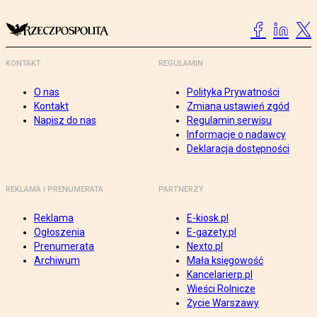
KONTAKT
REGULAMIN
O nas
Polityka Prywatności
Kontakt
Zmiana ustawień zgód
Napisz do nas
Regulamin serwisu
Informacje o nadawcy
Deklaracja dostępności
REKLAMA I PRENUMERATA
PARTNERZY
Reklama
E-kiosk.pl
Ogłoszenia
E-gazety.pl
Prenumerata
Nexto.pl
Archiwum
Mała księgowość
Kancelarierp.pl
Wieści Rolnicze
Życie Warszawy