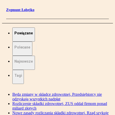
Zygmunt Łobejko
Powiązane
Polecane
Najnowsze
Tagi
Będą zmiany w składce zdrowotnej. Przedsiębiorcy nie
odzyskają wszystkich nadpłat
Rozliczenie składki zdrowotnej. ZUS oddał firmom ponad
miliard złotych
Nowe zasady rozliczania składki zdrowotnej. Rząd szykuje