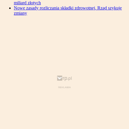
miliard złotych
Nowe zasady rozliczania składki zdrowotnej. Rząd szykuje
zmiany