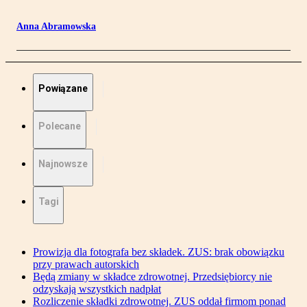
Anna Abramowska
Powiązane
Polecane
Najnowsze
Tagi
Prowizja dla fotografa bez składek. ZUS: brak obowiązku
przy prawach autorskich
Będą zmiany w składce zdrowotnej. Przedsiębiorcy nie
odzyskają wszystkich nadpłat
Rozliczenie składki zdrowotnej. ZUS oddał firmom ponad