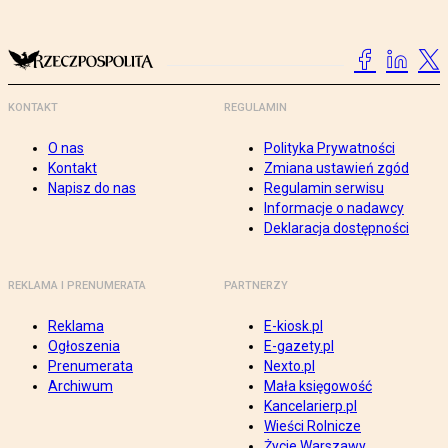
KONTAKT
REGULAMIN
O nas
Polityka Prywatności
Kontakt
Zmiana ustawień zgód
Napisz do nas
Regulamin serwisu
Informacje o nadawcy
Deklaracja dostępności
REKLAMA I PRENUMERATA
PARTNERZY
Reklama
E-kiosk.pl
Ogłoszenia
E-gazety.pl
Prenumerata
Nexto.pl
Archiwum
Mała księgowość
Kancelarierp.pl
Wieści Rolnicze
Życie Warszawy