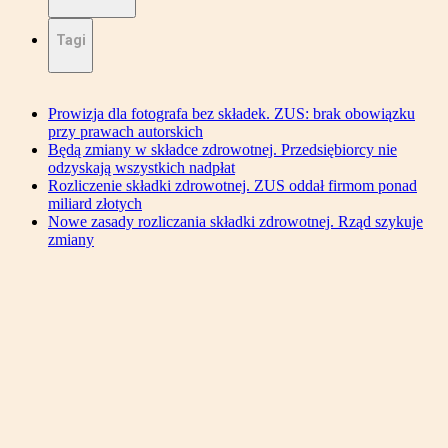
Tagi
Prowizja dla fotografa bez składek. ZUS: brak obowiązku
przy prawach autorskich
Będą zmiany w składce zdrowotnej. Przedsiębiorcy nie
odzyskają wszystkich nadpłat
Rozliczenie składki zdrowotnej. ZUS oddał firmom ponad
miliard złotych
Nowe zasady rozliczania składki zdrowotnej. Rząd szykuje
zmiany