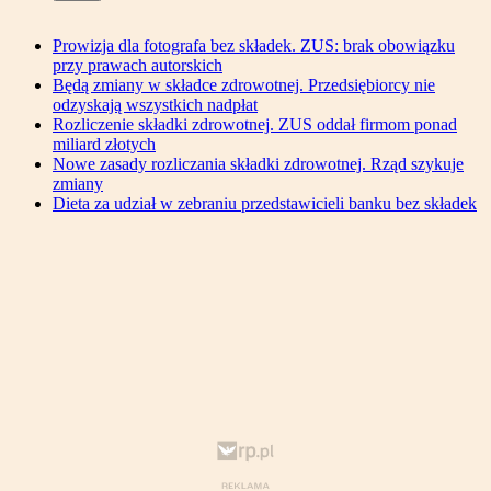
Prowizja dla fotografa bez składek. ZUS: brak obowiązku
przy prawach autorskich
Będą zmiany w składce zdrowotnej. Przedsiębiorcy nie
odzyskają wszystkich nadpłat
Rozliczenie składki zdrowotnej. ZUS oddał firmom ponad
miliard złotych
Nowe zasady rozliczania składki zdrowotnej. Rząd szykuje
zmiany
Dieta za udział w zebraniu przedstawicieli banku bez składek