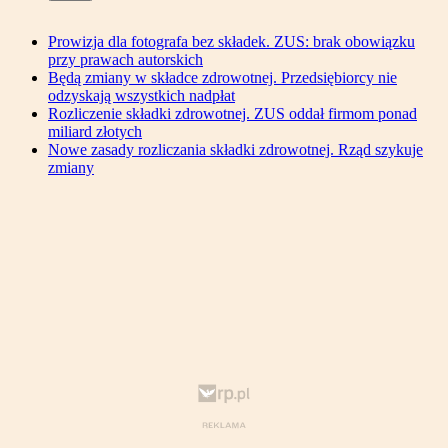
Prowizja dla fotografa bez składek. ZUS: brak obowiązku
przy prawach autorskich
Będą zmiany w składce zdrowotnej. Przedsiębiorcy nie
odzyskają wszystkich nadpłat
Rozliczenie składki zdrowotnej. ZUS oddał firmom ponad
miliard złotych
Nowe zasady rozliczania składki zdrowotnej. Rząd szykuje
zmiany