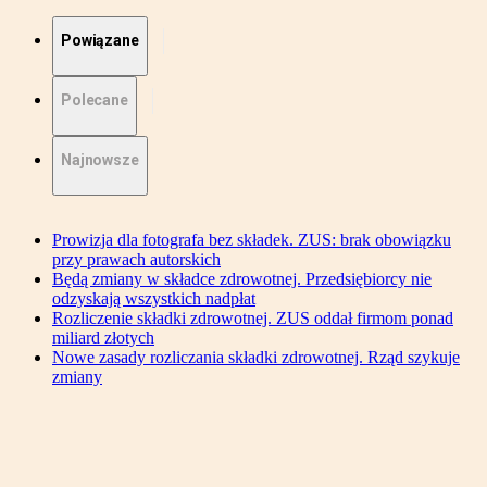
Powiązane
Polecane
Najnowsze
Prowizja dla fotografa bez składek. ZUS: brak obowiązku
przy prawach autorskich
Będą zmiany w składce zdrowotnej. Przedsiębiorcy nie
odzyskają wszystkich nadpłat
Rozliczenie składki zdrowotnej. ZUS oddał firmom ponad
miliard złotych
Nowe zasady rozliczania składki zdrowotnej. Rząd szykuje
zmiany