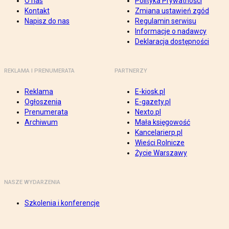
O nas
Polityka Prywatności
Kontakt
Zmiana ustawień zgód
Napisz do nas
Regulamin serwisu
Informacje o nadawcy
Deklaracja dostępności
REKLAMA I PRENUMERATA
PARTNERZY
Reklama
E-kiosk.pl
Ogłoszenia
E-gazety.pl
Prenumerata
Nexto.pl
Archiwum
Mała księgowość
Kancelarierp.pl
Wieści Rolnicze
Życie Warszawy
NASZE WYDARZENIA
Szkolenia i konferencje