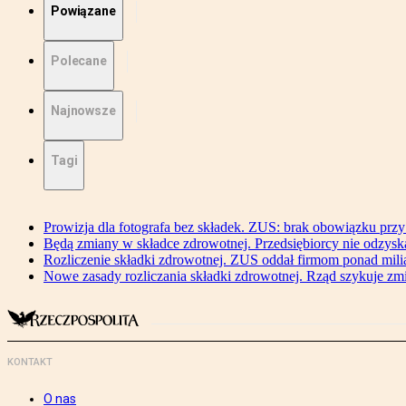
Powiązane
Polecane
Najnowsze
Tagi
Prowizja dla fotografa bez składek. ZUS: brak obowiązku przy
Będą zmiany w składce zdrowotnej. Przedsiębiorcy nie odzyska
Rozliczenie składki zdrowotnej. ZUS oddał firmom ponad mili
Nowe zasady rozliczania składki zdrowotnej. Rząd szykuje zm
KONTAKT
O nas