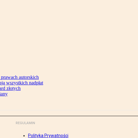
 prawach autorskich
ją wszystkich nadpłat
ard złotych
iany
REGULAMIN
Polityka Prywatności