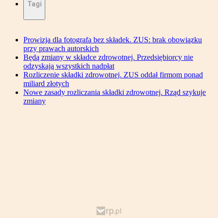
Tagi
Prowizja dla fotografa bez składek. ZUS: brak obowiązku
przy prawach autorskich
Będą zmiany w składce zdrowotnej. Przedsiębiorcy nie
odzyskają wszystkich nadpłat
Rozliczenie składki zdrowotnej. ZUS oddał firmom ponad
miliard złotych
Nowe zasady rozliczania składki zdrowotnej. Rząd szykuje
zmiany