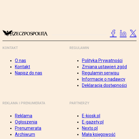
KONTAKT
REGULAMIN
O nas
Polityka Prywatności
Kontakt
Zmiana ustawień zgód
Napisz do nas
Regulamin serwisu
Informacje o nadawcy
Deklaracja dostępności
REKLAMA I PRENUMERATA
PARTNERZY
Reklama
E-kiosk.pl
Ogłoszenia
E-gazety.pl
Prenumerata
Nexto.pl
Archiwum
Mała księgowość