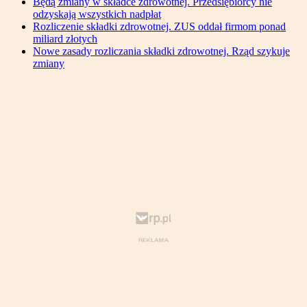
Będą zmiany w składce zdrowotnej. Przedsiębiorcy nie
odzyskają wszystkich nadpłat
Rozliczenie składki zdrowotnej. ZUS oddał firmom ponad
miliard złotych
Nowe zasady rozliczania składki zdrowotnej. Rząd szykuje
zmiany