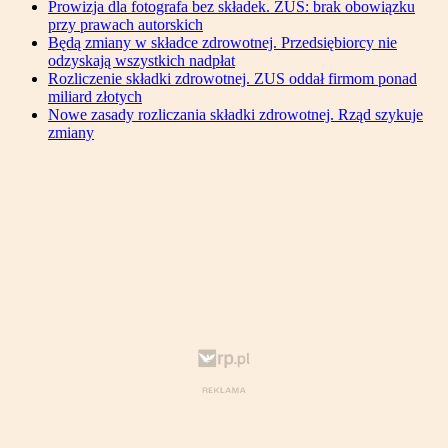
Prowizja dla fotografa bez składek. ZUS: brak obowiązku
przy prawach autorskich
Będą zmiany w składce zdrowotnej. Przedsiębiorcy nie
odzyskają wszystkich nadpłat
Rozliczenie składki zdrowotnej. ZUS oddał firmom ponad
miliard złotych
Nowe zasady rozliczania składki zdrowotnej. Rząd szykuje
zmiany