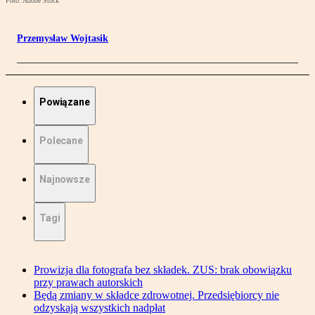
Foto: Adobe Stock
Przemysław Wojtasik
Powiązane
Polecane
Najnowsze
Tagi
Prowizja dla fotografa bez składek. ZUS: brak obowiązku
przy prawach autorskich
Będą zmiany w składce zdrowotnej. Przedsiębiorcy nie
odzyskają wszystkich nadpłat