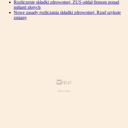
Rozliczenie składki zdrowotnej. ZUS oddał firmom ponad
miliard złotych
Nowe zasady rozliczania składki zdrowotnej. Rząd szykuje
zmiany