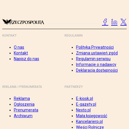
KONTAKT
REGULAMIN
O nas
Polityka Prywatności
Kontakt
Zmiana ustawień zgód
Napisz do nas
Regulamin serwisu
Informacje o nadawcy
Deklaracja dostępności
REKLAMA I PRENUMERATA
PARTNERZY
Reklama
E-kiosk.pl
Ogłoszenia
E-gazety.pl
Prenumerata
Nexto.pl
Archiwum
Mała księgowość
Kancelarierp.pl
Wieści Rolnicze