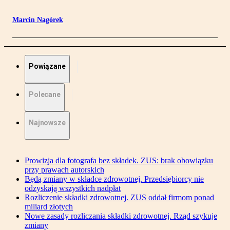
Marcin Nagórek
Powiązane
Polecane
Najnowsze
Prowizja dla fotografa bez składek. ZUS: brak obowiązku
przy prawach autorskich
Będą zmiany w składce zdrowotnej. Przedsiębiorcy nie
odzyskają wszystkich nadpłat
Rozliczenie składki zdrowotnej. ZUS oddał firmom ponad
miliard złotych
Nowe zasady rozliczania składki zdrowotnej. Rząd szykuje
zmiany