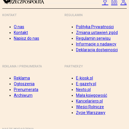
KONTAKT
REGULAMIN
O nas
Polityka Prywatności
Kontakt
Zmiana ustawień zgód
Napisz do nas
Regulamin serwisu
Informacje o nadawcy
Deklaracja dostępności
REKLAMA I PRENUMERATA
PARTNERZY
Reklama
E-kiosk.pl
Ogłoszenia
E-gazety.pl
Prenumerata
Nexto.pl
Archiwum
Mała księgowość
Kancelarierp.pl
Wieści Rolnicze
Życie Warszawy