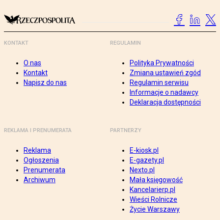
KONTAKT
REGULAMIN
O nas
Polityka Prywatności
Kontakt
Zmiana ustawień zgód
Napisz do nas
Regulamin serwisu
Informacje o nadawcy
Deklaracja dostępności
REKLAMA I PRENUMERATA
PARTNERZY
Reklama
E-kiosk.pl
Ogłoszenia
E-gazety.pl
Prenumerata
Nexto.pl
Archiwum
Mała księgowość
Kancelarierp.pl
Wieści Rolnicze
Życie Warszawy