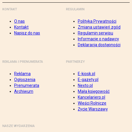
KONTAKT
REGULAMIN
O nas
Polityka Prywatności
Kontakt
Zmiana ustawień zgód
Napisz do nas
Regulamin serwisu
Informacje o nadawcy
Deklaracja dostępności
REKLAMA I PRENUMERATA
PARTNERZY
Reklama
E-kiosk.pl
Ogłoszenia
E-gazety.pl
Prenumerata
Nexto.pl
Archiwum
Mała księgowość
Kancelarierp.pl
Wieści Rolnicze
Życie Warszawy
NASZE WYDARZENIA