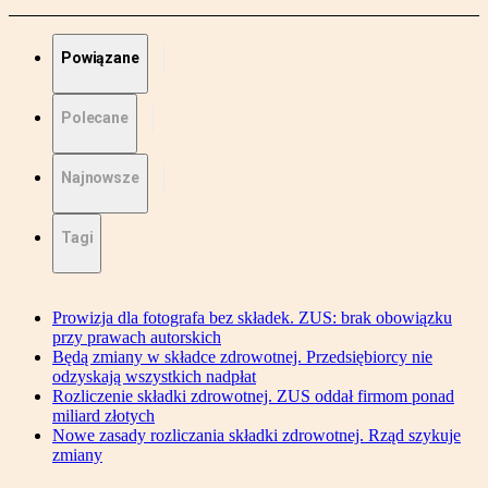
Powiązane
Polecane
Najnowsze
Tagi
Prowizja dla fotografa bez składek. ZUS: brak obowiązku
przy prawach autorskich
Będą zmiany w składce zdrowotnej. Przedsiębiorcy nie
odzyskają wszystkich nadpłat
Rozliczenie składki zdrowotnej. ZUS oddał firmom ponad
miliard złotych
Nowe zasady rozliczania składki zdrowotnej. Rząd szykuje
zmiany