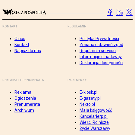
KONTAKT
REGULAMIN
O nas
Polityka Prywatności
Kontakt
Zmiana ustawień zgód
Napisz do nas
Regulamin serwisu
Informacje o nadawcy
Deklaracja dostępności
REKLAMA I PRENUMERATA
PARTNERZY
Reklama
E-kiosk.pl
Ogłoszenia
E-gazety.pl
Prenumerata
Nexto.pl
Archiwum
Mała księgowość
Kancelarierp.pl
Wieści Rolnicze
Życie Warszawy