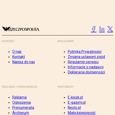
KONTAKT
REGULAMIN
O nas
Polityka Prywatności
Kontakt
Zmiana ustawień zgód
Napisz do nas
Regulamin serwisu
Informacje o nadawcy
Deklaracja dostępności
REKLAMA I PRENUMERATA
PARTNERZY
Reklama
E-kiosk.pl
Ogłoszenia
E-gazety.pl
Prenumerata
Nexto.pl
Archiwum
Mała księgowość