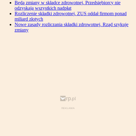
Będą zmiany w składce zdrowotnej. Przedsiębiorcy nie
odzyskają wszystkich nadpłat
Rozliczenie składki zdrowotnej. ZUS oddał firmom ponad
miliard złotych
Nowe zasady rozliczania składki zdrowotnej. Rząd szykuje
zmiany