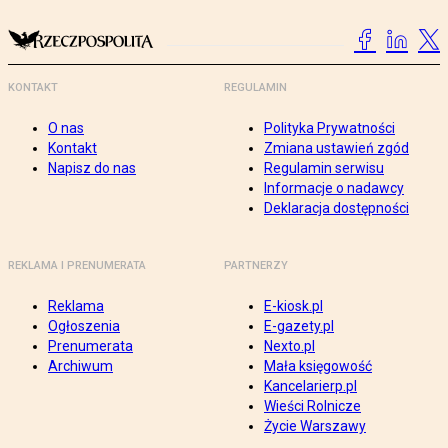
KONTAKT
REGULAMIN
O nas
Polityka Prywatności
Kontakt
Zmiana ustawień zgód
Napisz do nas
Regulamin serwisu
Informacje o nadawcy
Deklaracja dostępności
REKLAMA I PRENUMERATA
PARTNERZY
Reklama
E-kiosk.pl
Ogłoszenia
E-gazety.pl
Prenumerata
Nexto.pl
Archiwum
Mała księgowość
Kancelarierp.pl
Wieści Rolnicze
Życie Warszawy