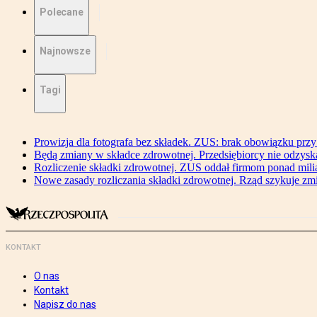
Polecane
Najnowsze
Tagi
Prowizja dla fotografa bez składek. ZUS: brak obowiązku przy
Będą zmiany w składce zdrowotnej. Przedsiębiorcy nie odzyska
Rozliczenie składki zdrowotnej. ZUS oddał firmom ponad mili
Nowe zasady rozliczania składki zdrowotnej. Rząd szykuje zm
KONTAKT
O nas
Kontakt
Napisz do nas