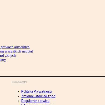
 prawach autorskich
ją wszystkich nadpłat
ard złotych
iany
REGULAMIN
Polityka Prywatności
Zmiana ustawień zgód
Regulamin serwisu