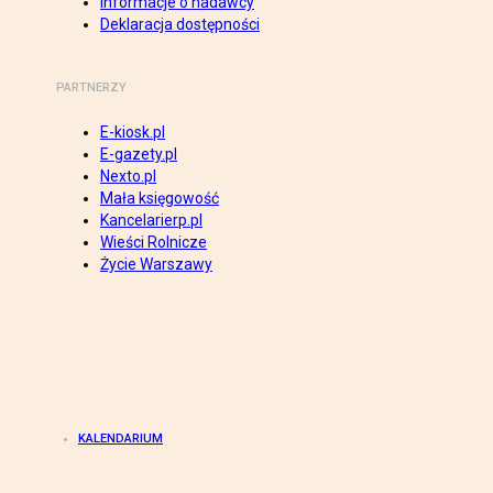
Informacje o nadawcy
Deklaracja dostępności
PARTNERZY
E-kiosk.pl
E-gazety.pl
Nexto.pl
Mała księgowość
Kancelarierp.pl
Wieści Rolnicze
Życie Warszawy
KALENDARIUM