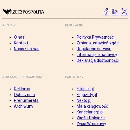
KONTAKT
REGULAMIN
O nas
Polityka Prywatności
Kontakt
Zmiana ustawień zgód
Napisz do nas
Regulamin serwisu
Informacje o nadawcy
Deklaracja dostępności
REKLAMA I PRENUMERATA
PARTNERZY
Reklama
E-kiosk.pl
Ogłoszenia
E-gazety.pl
Prenumerata
Nexto.pl
Archiwum
Mała księgowość
Kancelarierp.pl
Wieści Rolnicze
Życie Warszawy