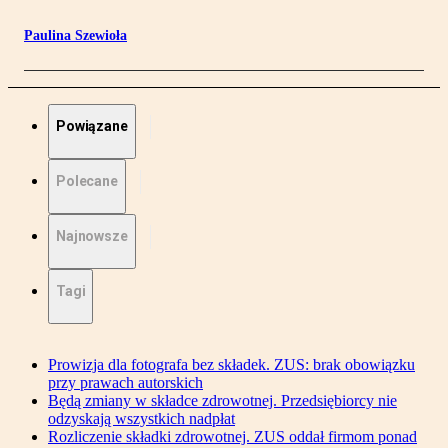
Paulina Szewioła
Powiązane
Polecane
Najnowsze
Tagi
Prowizja dla fotografa bez składek. ZUS: brak obowiązku
przy prawach autorskich
Będą zmiany w składce zdrowotnej. Przedsiębiorcy nie
odzyskają wszystkich nadpłat
Rozliczenie składki zdrowotnej. ZUS oddał firmom ponad