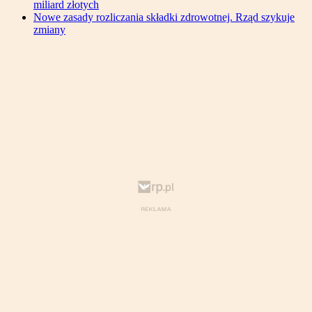
miliard złotych
Nowe zasady rozliczania składki zdrowotnej. Rząd szykuje
zmiany