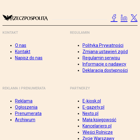
KONTAKT
REGULAMIN
O nas
Polityka Prywatności
Kontakt
Zmiana ustawień zgód
Napisz do nas
Regulamin serwisu
Informacje o nadawcy
Deklaracja dostępności
REKLAMA I PRENUMERATA
PARTNERZY
Reklama
E-kiosk.pl
Ogłoszenia
E-gazety.pl
Prenumerata
Nexto.pl
Archiwum
Mała księgowość
Kancelarierp.pl
Wieści Rolnicze
Życie Warszawy