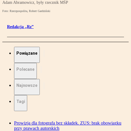
Adam Abramowicz, były rzecznik MŚP
Foto: Rzeczpospolita, Robert Gardziński
Redakcja „Rz”
Powiązane
Polecane
Najnowsze
Tagi
Prowizja dla fotografa bez składek. ZUS: brak obowiązku
przy prawach autorskich