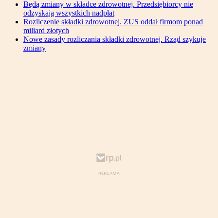
Będą zmiany w składce zdrowotnej. Przedsiębiorcy nie
odzyskają wszystkich nadpłat
Rozliczenie składki zdrowotnej. ZUS oddał firmom ponad
miliard złotych
Nowe zasady rozliczania składki zdrowotnej. Rząd szykuje
zmiany