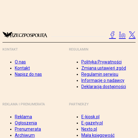
KONTAKT
REGULAMIN
O nas
Polityka Prywatności
Kontakt
Zmiana ustawień zgód
Napisz do nas
Regulamin serwisu
Informacje o nadawcy
Deklaracja dostępności
REKLAMA I PRENUMERATA
PARTNERZY
Reklama
E-kiosk.pl
Ogłoszenia
E-gazety.pl
Prenumerata
Nexto.pl
Archiwum
Mała księgowość