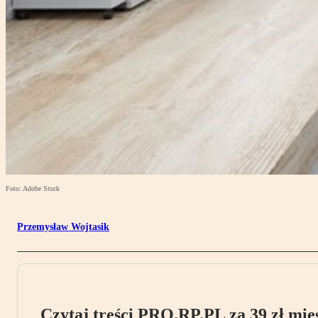
Foto: Adobe Stock
Przemysław Wojtasik
Czytaj treści PRO.RP.PL za 39 zł mies