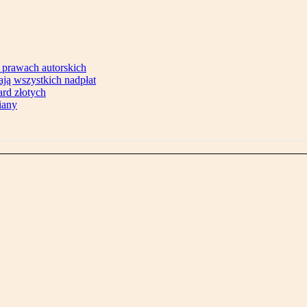
 prawach autorskich
ją wszystkich nadpłat
ard złotych
iany