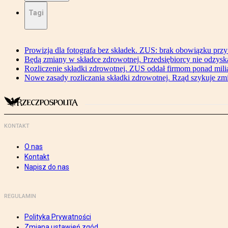
Tagi
Prowizja dla fotografa bez składek. ZUS: brak obowiązku przy
Będą zmiany w składce zdrowotnej. Przedsiębiorcy nie odzyska
Rozliczenie składki zdrowotnej. ZUS oddał firmom ponad mili
Nowe zasady rozliczania składki zdrowotnej. Rząd szykuje zm
KONTAKT
O nas
Kontakt
Napisz do nas
REGULAMIN
Polityka Prywatności
Zmiana ustawień zgód