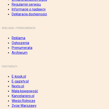
Regulamin serwisu
Informacje o nadawcy
Deklaracja dostępności
REKLAMA I PRENUMERATA
Reklama
Ogłoszenia
Prenumerata
Archiwum
PARTNERZY
E-kiosk.pl
E-gazety.pl
Nexto.pl
Mała księgowość
Kancelarierp.pl
Wieści Rolnicze
Życie Warszawy