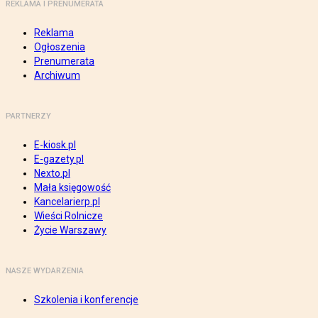
REKLAMA I PRENUMERATA
Reklama
Ogłoszenia
Prenumerata
Archiwum
PARTNERZY
E-kiosk.pl
E-gazety.pl
Nexto.pl
Mała księgowość
Kancelarierp.pl
Wieści Rolnicze
Życie Warszawy
NASZE WYDARZENIA
Szkolenia i konferencje