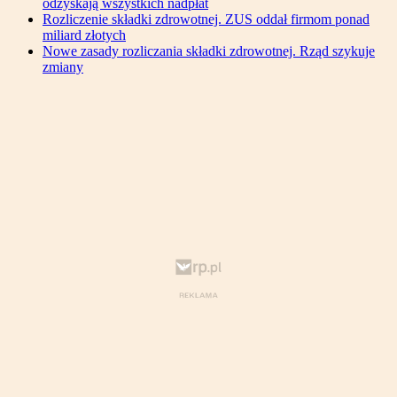
odzyskają wszystkich nadpłat
Rozliczenie składki zdrowotnej. ZUS oddał firmom ponad
miliard złotych
Nowe zasady rozliczania składki zdrowotnej. Rząd szykuje
zmiany