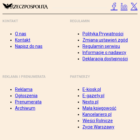
KONTAKT
REGULAMIN
O nas
Polityka Prywatności
Kontakt
Zmiana ustawień zgód
Napisz do nas
Regulamin serwisu
Informacje o nadawcy
Deklaracja dostępności
REKLAMA I PRENUMERATA
PARTNERZY
Reklama
E-kiosk.pl
Ogłoszenia
E-gazety.pl
Prenumerata
Nexto.pl
Archiwum
Mała księgowość
Kancelarierp.pl
Wieści Rolnicze
Życie Warszawy