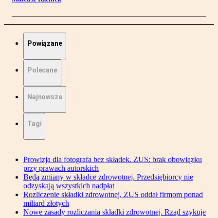
Powiązane
Polecane
Najnowsze
Tagi
Prowizja dla fotografa bez składek. ZUS: brak obowiązku
przy prawach autorskich
Będą zmiany w składce zdrowotnej. Przedsiębiorcy nie
odzyskają wszystkich nadpłat
Rozliczenie składki zdrowotnej. ZUS oddał firmom ponad
miliard złotych
Nowe zasady rozliczania składki zdrowotnej. Rząd szykuje