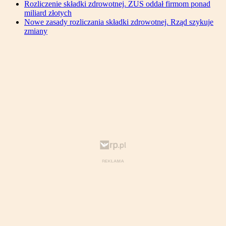
Rozliczenie składki zdrowotnej. ZUS oddał firmom ponad
miliard złotych
Nowe zasady rozliczania składki zdrowotnej. Rząd szykuje
zmiany