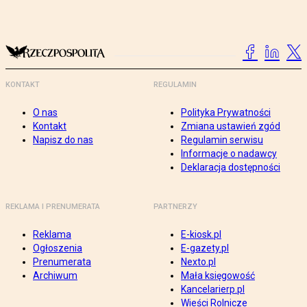
KONTAKT
REGULAMIN
O nas
Polityka Prywatności
Kontakt
Zmiana ustawień zgód
Napisz do nas
Regulamin serwisu
Informacje o nadawcy
Deklaracja dostępności
REKLAMA I PRENUMERATA
PARTNERZY
Reklama
E-kiosk.pl
Ogłoszenia
E-gazety.pl
Prenumerata
Nexto.pl
Archiwum
Mała księgowość
Kancelarierp.pl
Wieści Rolnicze