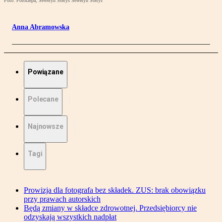
Foto: Fotorzepa, Seweryn Sołtys Seweryn Sołtys
Anna Abramowska
Powiązane
Polecane
Najnowsze
Tagi
Prowizja dla fotografa bez składek. ZUS: brak obowiązku
przy prawach autorskich
Będą zmiany w składce zdrowotnej. Przedsiębiorcy nie
odzyskają wszystkich nadpłat