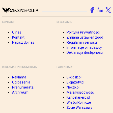
KONTAKT
REGULAMIN
O nas
Polityka Prywatności
Kontakt
Zmiana ustawień zgód
Napisz do nas
Regulamin serwisu
Informacje o nadawcy
Deklaracja dostępności
REKLAMA I PRENUMERATA
PARTNERZY
Reklama
E-kiosk.pl
Ogłoszenia
E-gazety.pl
Prenumerata
Nexto.pl
Archiwum
Mała księgowość
Kancelarierp.pl
Wieści Rolnicze
Życie Warszawy