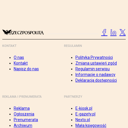
KONTAKT
REGULAMIN
O nas
Polityka Prywatności
Kontakt
Zmiana ustawień zgód
Napisz do nas
Regulamin serwisu
Informacje o nadawcy
Deklaracja dostępności
REKLAMA I PRENUMERATA
PARTNERZY
Reklama
E-kiosk.pl
Ogłoszenia
E-gazety.pl
Prenumerata
Nexto.pl
Archiwum
Mała księgowość