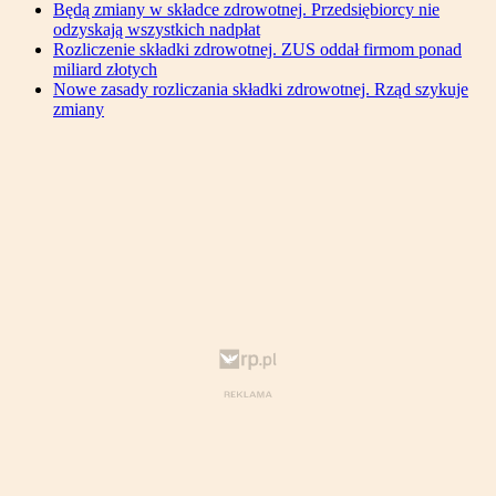
Będą zmiany w składce zdrowotnej. Przedsiębiorcy nie
odzyskają wszystkich nadpłat
Rozliczenie składki zdrowotnej. ZUS oddał firmom ponad
miliard złotych
Nowe zasady rozliczania składki zdrowotnej. Rząd szykuje
zmiany