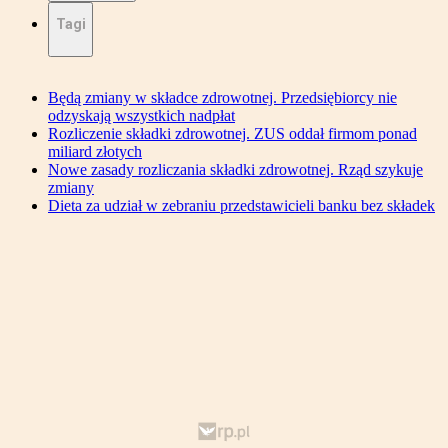
Tagi
Będą zmiany w składce zdrowotnej. Przedsiębiorcy nie
odzyskają wszystkich nadpłat
Rozliczenie składki zdrowotnej. ZUS oddał firmom ponad
miliard złotych
Nowe zasady rozliczania składki zdrowotnej. Rząd szykuje
zmiany
Dieta za udział w zebraniu przedstawicieli banku bez składek