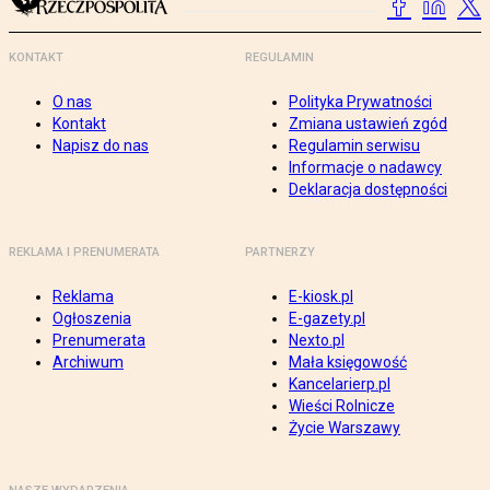
KONTAKT
REGULAMIN
O nas
Polityka Prywatności
Kontakt
Zmiana ustawień zgód
Napisz do nas
Regulamin serwisu
Informacje o nadawcy
Deklaracja dostępności
REKLAMA I PRENUMERATA
PARTNERZY
Reklama
E-kiosk.pl
Ogłoszenia
E-gazety.pl
Prenumerata
Nexto.pl
Archiwum
Mała księgowość
Kancelarierp.pl
Wieści Rolnicze
Życie Warszawy