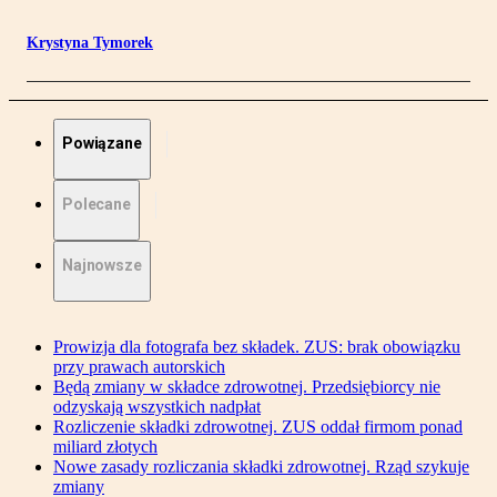
Krystyna Tymorek
Powiązane
Polecane
Najnowsze
Prowizja dla fotografa bez składek. ZUS: brak obowiązku
przy prawach autorskich
Będą zmiany w składce zdrowotnej. Przedsiębiorcy nie
odzyskają wszystkich nadpłat
Rozliczenie składki zdrowotnej. ZUS oddał firmom ponad
miliard złotych
Nowe zasady rozliczania składki zdrowotnej. Rząd szykuje
zmiany