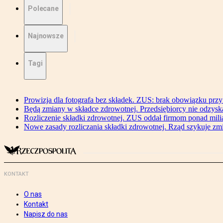
Polecane
Najnowsze
Tagi
Prowizja dla fotografa bez składek. ZUS: brak obowiązku przy
Będą zmiany w składce zdrowotnej. Przedsiębiorcy nie odzyska
Rozliczenie składki zdrowotnej. ZUS oddał firmom ponad mili
Nowe zasady rozliczania składki zdrowotnej. Rząd szykuje zm
KONTAKT
O nas
Kontakt
Napisz do nas