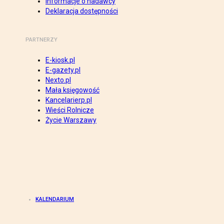
Informacje o nadawcy
Deklaracja dostępności
PARTNERZY
E-kiosk.pl
E-gazety.pl
Nexto.pl
Mała księgowość
Kancelarierp.pl
Wieści Rolnicze
Życie Warszawy
KALENDARIUM