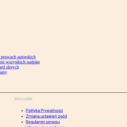
 prawach autorskich
ją wszystkich nadpłat
ard złotych
iany
REGULAMIN
Polityka Prywatności
Zmiana ustawień zgód
Regulamin serwisu