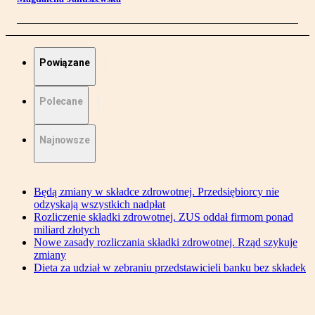
Powiązane
Polecane
Najnowsze
Będą zmiany w składce zdrowotnej. Przedsiębiorcy nie
odzyskają wszystkich nadpłat
Rozliczenie składki zdrowotnej. ZUS oddał firmom ponad
miliard złotych
Nowe zasady rozliczania składki zdrowotnej. Rząd szykuje
zmiany
Dieta za udział w zebraniu przedstawicieli banku bez składek