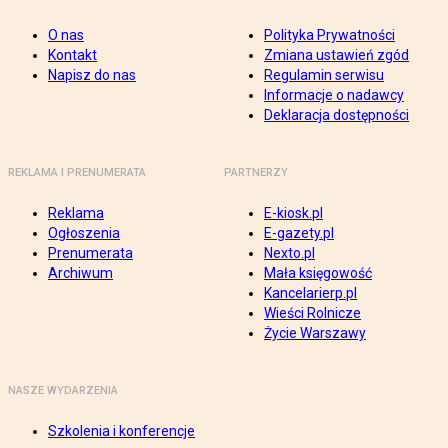
O nas
Polityka Prywatności
Kontakt
Zmiana ustawień zgód
Napisz do nas
Regulamin serwisu
Informacje o nadawcy
Deklaracja dostępności
REKLAMA I PRENUMERATA
PARTNERZY
Reklama
E-kiosk.pl
Ogłoszenia
E-gazety.pl
Prenumerata
Nexto.pl
Archiwum
Mała księgowość
Kancelarierp.pl
Wieści Rolnicze
Życie Warszawy
NASZE WYDARZENIA
Szkolenia i konferencje