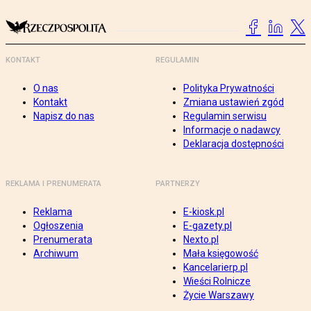
KONTAKT
REGULAMIN
O nas
Polityka Prywatności
Kontakt
Zmiana ustawień zgód
Napisz do nas
Regulamin serwisu
Informacje o nadawcy
Deklaracja dostępności
REKLAMA I PRENUMERATA
PARTNERZY
Reklama
E-kiosk.pl
Ogłoszenia
E-gazety.pl
Prenumerata
Nexto.pl
Archiwum
Mała księgowość
Kancelarierp.pl
Wieści Rolnicze
Życie Warszawy