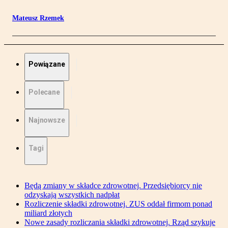
Mateusz Rzemek
Powiązane
Polecane
Najnowsze
Tagi
Będą zmiany w składce zdrowotnej. Przedsiębiorcy nie
odzyskają wszystkich nadpłat
Rozliczenie składki zdrowotnej. ZUS oddał firmom ponad
miliard złotych
Nowe zasady rozliczania składki zdrowotnej. Rząd szykuje