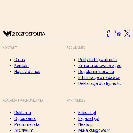
KONTAKT
REGULAMIN
O nas
Polityka Prywatności
Kontakt
Zmiana ustawień zgód
Napisz do nas
Regulamin serwisu
Informacje o nadawcy
Deklaracja dostępności
REKLAMA I PRENUMERATA
PARTNERZY
Reklama
E-kiosk.pl
Ogłoszenia
E-gazety.pl
Prenumerata
Nexto.pl
Archiwum
Mała księgowość