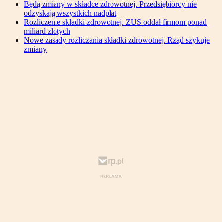
Będą zmiany w składce zdrowotnej. Przedsiębiorcy nie
odzyskają wszystkich nadpłat
Rozliczenie składki zdrowotnej. ZUS oddał firmom ponad
miliard złotych
Nowe zasady rozliczania składki zdrowotnej. Rząd szykuje
zmiany