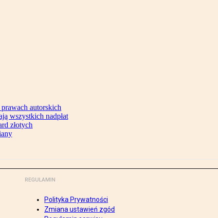
 prawach autorskich
ją wszystkich nadpłat
ard złotych
iany
REGULAMIN
Polityka Prywatności
Zmiana ustawień zgód