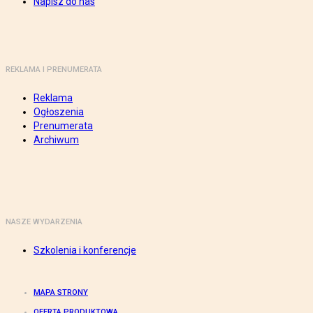
Napisz do nas
REKLAMA I PRENUMERATA
Reklama
Ogłoszenia
Prenumerata
Archiwum
NASZE WYDARZENIA
Szkolenia i konferencje
MAPA STRONY
OFERTA PRODUKTOWA