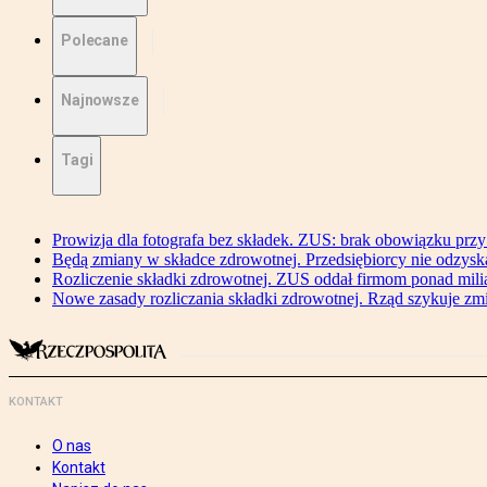
Polecane
Najnowsze
Tagi
Prowizja dla fotografa bez składek. ZUS: brak obowiązku przy
Będą zmiany w składce zdrowotnej. Przedsiębiorcy nie odzyska
Rozliczenie składki zdrowotnej. ZUS oddał firmom ponad mili
Nowe zasady rozliczania składki zdrowotnej. Rząd szykuje zm
KONTAKT
O nas
Kontakt