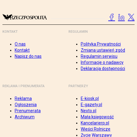
KONTAKT
REGULAMIN
O nas
Polityka Prywatności
Kontakt
Zmiana ustawień zgód
Napisz do nas
Regulamin serwisu
Informacje o nadawcy
Deklaracja dostępności
REKLAMA I PRENUMERATA
PARTNERZY
Reklama
E-kiosk.pl
Ogłoszenia
E-gazety.pl
Prenumerata
Nexto.pl
Archiwum
Mała księgowość
Kancelarierp.pl
Wieści Rolnicze
Życie Warszawy