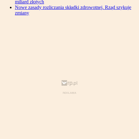
miliard złotych
Nowe zasady rozliczania składki zdrowotnej. Rząd szykuje
zmiany