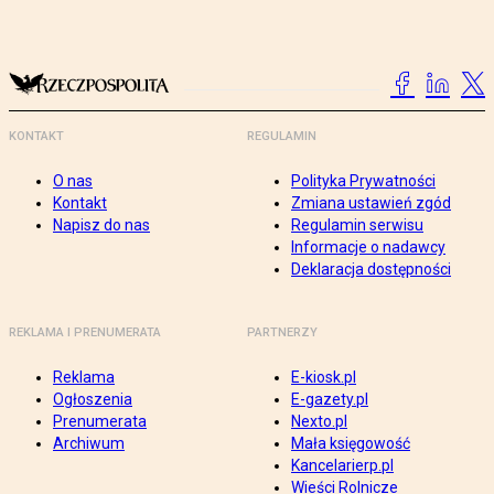
KONTAKT
REGULAMIN
O nas
Polityka Prywatności
Kontakt
Zmiana ustawień zgód
Napisz do nas
Regulamin serwisu
Informacje o nadawcy
Deklaracja dostępności
REKLAMA I PRENUMERATA
PARTNERZY
Reklama
E-kiosk.pl
Ogłoszenia
E-gazety.pl
Prenumerata
Nexto.pl
Archiwum
Mała księgowość
Kancelarierp.pl
Wieści Rolnicze