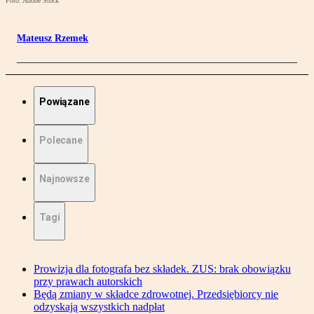
Foto: Adobe Stock
Mateusz Rzemek
Powiązane
Polecane
Najnowsze
Tagi
Prowizja dla fotografa bez składek. ZUS: brak obowiązku
przy prawach autorskich
Będą zmiany w składce zdrowotnej. Przedsiębiorcy nie
odzyskają wszystkich nadpłat