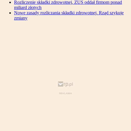
Rozliczenie składki zdrowotnej. ZUS oddał firmom ponad
miliard złotych
Nowe zasady rozliczania składki zdrowotnej. Rząd szykuje
zmiany