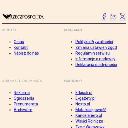
KONTAKT
REGULAMIN
O nas
Polityka Prywatności
Kontakt
Zmiana ustawień zgód
Napisz do nas
Regulamin serwisu
Informacje o nadawcy
Deklaracja dostępności
REKLAMA I PRENUMERATA
PARTNERZY
Reklama
E-kiosk.pl
Ogłoszenia
E-gazety.pl
Prenumerata
Nexto.pl
Archiwum
Mała księgowość
Kancelarierp.pl
Wieści Rolnicze
Życie Warszawy