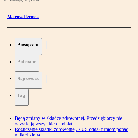
Foto: Fotorzepa, Jerzy Dudek
Mateusz Rzemek
Powiązane
Polecane
Najnowsze
Tagi
Będą zmiany w składce zdrowotnej. Przedsiębiorcy nie
odzyskają wszystkich nadpłat
Rozliczenie składki zdrowotnej. ZUS oddał firmom ponad
miliard złotych