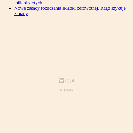
miliard złotych
Nowe zasady rozliczania składki zdrowotnej. Rząd szykuje
zmiany