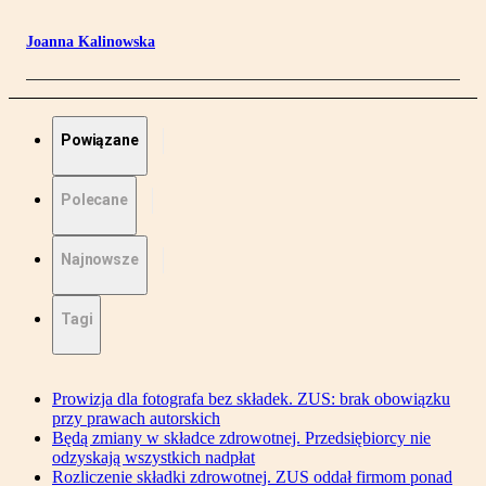
Joanna Kalinowska
Powiązane
Polecane
Najnowsze
Tagi
Prowizja dla fotografa bez składek. ZUS: brak obowiązku
przy prawach autorskich
Będą zmiany w składce zdrowotnej. Przedsiębiorcy nie
odzyskają wszystkich nadpłat
Rozliczenie składki zdrowotnej. ZUS oddał firmom ponad