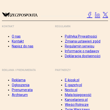
KONTAKT
REGULAMIN
O nas
Polityka Prywatności
Kontakt
Zmiana ustawień zgód
Napisz do nas
Regulamin serwisu
Informacje o nadawcy
Deklaracja dostępności
REKLAMA I PRENUMERATA
PARTNERZY
Reklama
E-kiosk.pl
Ogłoszenia
E-gazety.pl
Prenumerata
Nexto.pl
Archiwum
Mała księgowość
Kancelarierp.pl
Wieści Rolnicze
Życie Warszawy