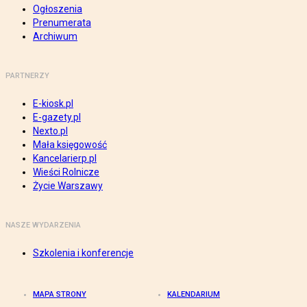
Ogłoszenia
Prenumerata
Archiwum
PARTNERZY
E-kiosk.pl
E-gazety.pl
Nexto.pl
Mała księgowość
Kancelarierp.pl
Wieści Rolnicze
Życie Warszawy
NASZE WYDARZENIA
Szkolenia i konferencje
MAPA STRONY
KALENDARIUM