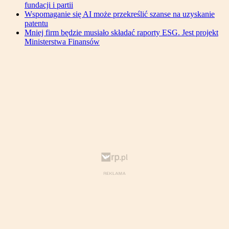
fundacji i partii
Wspomaganie się AI może przekreślić szanse na uzyskanie
patentu
Mniej firm będzie musiało składać raporty ESG. Jest projekt
Ministerstwa Finansów