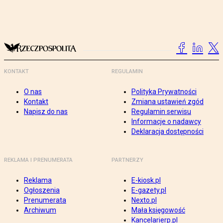
KONTAKT
REGULAMIN
O nas
Polityka Prywatności
Kontakt
Zmiana ustawień zgód
Napisz do nas
Regulamin serwisu
Informacje o nadawcy
Deklaracja dostępności
REKLAMA I PRENUMERATA
PARTNERZY
Reklama
E-kiosk.pl
Ogłoszenia
E-gazety.pl
Prenumerata
Nexto.pl
Archiwum
Mała księgowość
Kancelarierp.pl