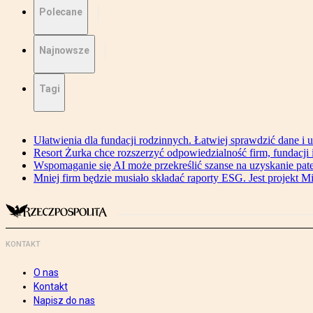
Polecane
Najnowsze
Tagi
Ułatwienia dla fundacji rodzinnych. Łatwiej sprawdzić dane i 
Resort Żurka chce rozszerzyć odpowiedzialność firm, fundacji i 
Wspomaganie się AI może przekreślić szanse na uzyskanie pat
Mniej firm będzie musiało składać raporty ESG. Jest projekt M
KONTAKT
O nas
Kontakt
Napisz do nas