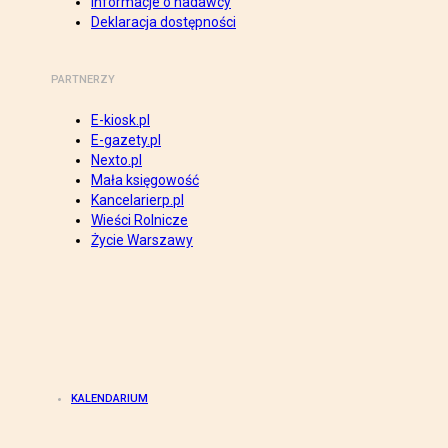
Informacje o nadawcy
Deklaracja dostępności
PARTNERZY
E-kiosk.pl
E-gazety.pl
Nexto.pl
Mała księgowość
Kancelarierp.pl
Wieści Rolnicze
Życie Warszawy
KALENDARIUM