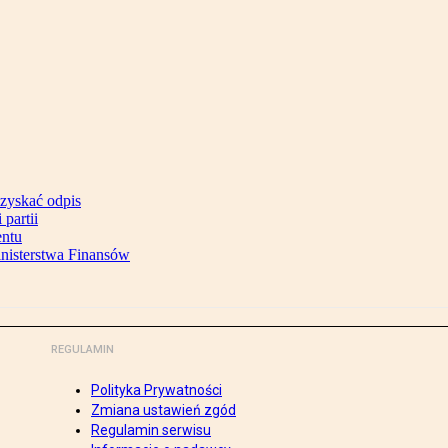
uzyskać odpis
partii
entu
inisterstwa Finansów
REGULAMIN
Polityka Prywatności
Zmiana ustawień zgód
Regulamin serwisu