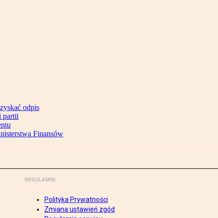
uzyskać odpis
partii
entu
inisterstwa Finansów
REGULAMIN
Polityka Prywatności
Zmiana ustawień zgód