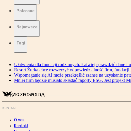
Polecane
Najnowsze
Tagi
Ułatwienia dla fundacji rodzinnych. Łatwiej sprawdzić dane i 
Resort Żurka chce rozszerzyć odpowiedzialność firm, fundacji i 
Wspomaganie się AI może przekreślić szanse na uzyskanie pat
Mniej firm będzie musiało składać raporty ESG. Jest projekt M
KONTAKT
O nas
Kontakt