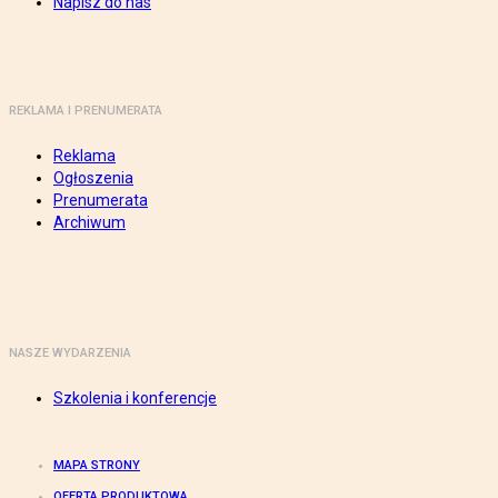
Napisz do nas
REKLAMA I PRENUMERATA
Reklama
Ogłoszenia
Prenumerata
Archiwum
NASZE WYDARZENIA
Szkolenia i konferencje
MAPA STRONY
OFERTA PRODUKTOWA