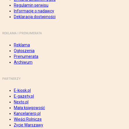
Regulamin serwisu
Informacje o nadawcy
Deklaracja dostępności
REKLAMA I PRENUMERATA
Reklama
Ogłoszenia
Prenumerata
Archiwum
PARTNERZY
E-kiosk.pl
E-gazety.pl
Nexto.pl
Mała księgowość
Kancelarierp.pl
Wieści Rolnicze
Życie Warszawy