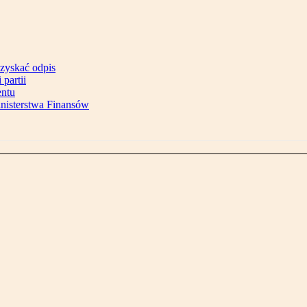
uzyskać odpis
partii
entu
inisterstwa Finansów