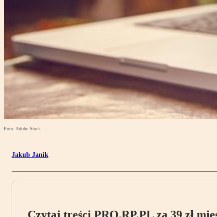
Foto: Adobe Stock
Jakub Janik
Czytaj treści PRO.RP.PL za 39 zł mies