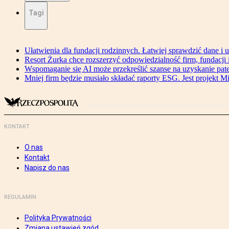
Tagi
Ułatwienia dla fundacji rodzinnych. Łatwiej sprawdzić dane i 
Resort Żurka chce rozszerzyć odpowiedzialność firm, fundacji i 
Wspomaganie się AI może przekreślić szanse na uzyskanie pat
Mniej firm będzie musiało składać raporty ESG. Jest projekt M
KONTAKT
O nas
Kontakt
Napisz do nas
REGULAMIN
Polityka Prywatności
Zmiana ustawień zgód