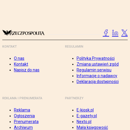
KONTAKT
REGULAMIN
O nas
Polityka Prywatności
Kontakt
Zmiana ustawień zgód
Napisz do nas
Regulamin serwisu
Informacje o nadawcy
Deklaracja dostępności
REKLAMA I PRENUMERATA
PARTNERZY
Reklama
E-kiosk.pl
Ogłoszenia
E-gazety.pl
Prenumerata
Nexto.pl
Archiwum
Mała księgowość