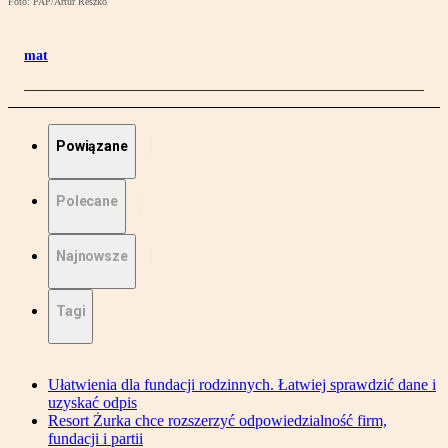
Foto: PAP/Artur Reszko
mat
Powiązane
Polecane
Najnowsze
Tagi
Ułatwienia dla fundacji rodzinnych. Łatwiej sprawdzić dane i
uzyskać odpis
Resort Żurka chce rozszerzyć odpowiedzialność firm,
fundacji i partii