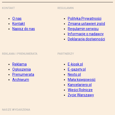
KONTAKT
REGULAMIN
O nas
Polityka Prywatności
Kontakt
Zmiana ustawień zgód
Napisz do nas
Regulamin serwisu
Informacje o nadawcy
Deklaracja dostępności
REKLAMA I PRENUMERATA
PARTNERZY
Reklama
E-kiosk.pl
Ogłoszenia
E-gazety.pl
Prenumerata
Nexto.pl
Archiwum
Mała księgowość
Kancelarierp.pl
Wieści Rolnicze
Życie Warszawy
NASZE WYDARZENIA