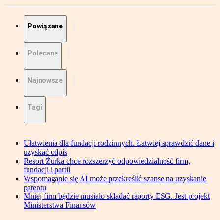
Powiązane
Polecane
Najnowsze
Tagi
Ułatwienia dla fundacji rodzinnych. Łatwiej sprawdzić dane i
uzyskać odpis
Resort Żurka chce rozszerzyć odpowiedzialność firm,
fundacji i partii
Wspomaganie się AI może przekreślić szanse na uzyskanie
patentu
Mniej firm będzie musiało składać raporty ESG. Jest projekt
Ministerstwa Finansów