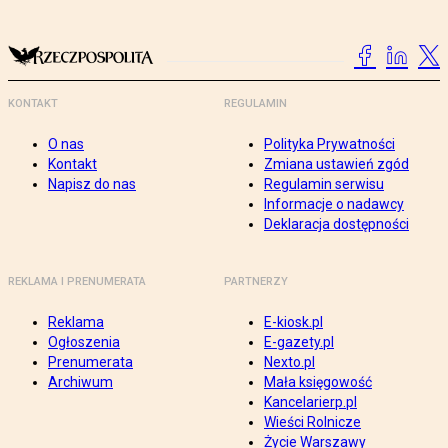
KONTAKT
REGULAMIN
O nas
Polityka Prywatności
Kontakt
Zmiana ustawień zgód
Napisz do nas
Regulamin serwisu
Informacje o nadawcy
Deklaracja dostępności
REKLAMA I PRENUMERATA
PARTNERZY
Reklama
E-kiosk.pl
Ogłoszenia
E-gazety.pl
Prenumerata
Nexto.pl
Archiwum
Mała księgowość
Kancelarierp.pl
Wieści Rolnicze
Życie Warszawy