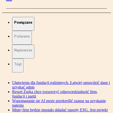
Powiązane
Polecane
Najnowsze
Tagi
Ułatwienia dla fundacji rodzinnych. Łatwiej sprawdzić dane i
uzyskać odpis
Resort Żurka chce rozszerzyć odpowiedzialność firm,
fundacji i partii
Wspomaganie się AI może przekreślić szanse na uzyskanie
patentu
Mniej firm będzie musiało składać raporty ESG. Jest projekt