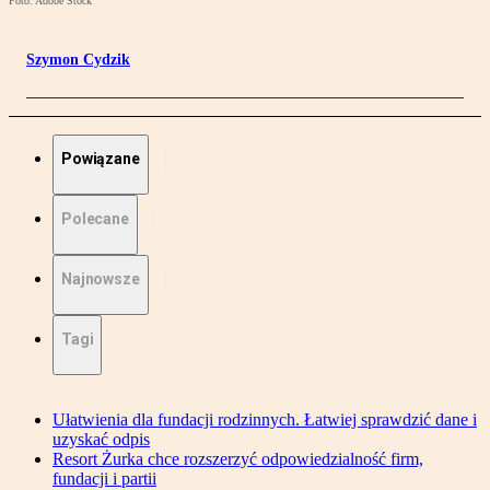
Foto: Adobe Stock
Szymon Cydzik
Powiązane
Polecane
Najnowsze
Tagi
Ułatwienia dla fundacji rodzinnych. Łatwiej sprawdzić dane i
uzyskać odpis
Resort Żurka chce rozszerzyć odpowiedzialność firm,
fundacji i partii