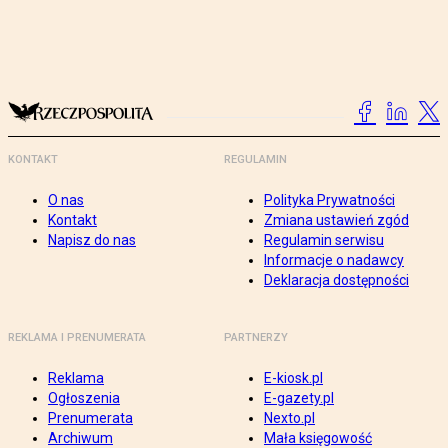
KONTAKT
REGULAMIN
O nas
Polityka Prywatności
Kontakt
Zmiana ustawień zgód
Napisz do nas
Regulamin serwisu
Informacje o nadawcy
Deklaracja dostępności
REKLAMA I PRENUMERATA
PARTNERZY
Reklama
E-kiosk.pl
Ogłoszenia
E-gazety.pl
Prenumerata
Nexto.pl
Archiwum
Mała księgowość