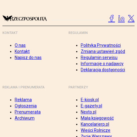
KONTAKT
REGULAMIN
O nas
Polityka Prywatności
Kontakt
Zmiana ustawień zgód
Napisz do nas
Regulamin serwisu
Informacje o nadawcy
Deklaracja dostępności
REKLAMA I PRENUMERATA
PARTNERZY
Reklama
E-kiosk.pl
Ogłoszenia
E-gazety.pl
Prenumerata
Nexto.pl
Archiwum
Mała księgowość
Kancelarierp.pl
Wieści Rolnicze
Życie Warszawy